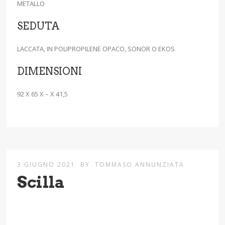
METALLO
SEDUTA
LACCATA, IN POLIPROPILENE OPACO, SONOR O EKOS
DIMENSIONI
92 X 65 X – X 41,5
3 GIUGNO 2021
BY
TOMMASO ANNUNZIATA
Scilla