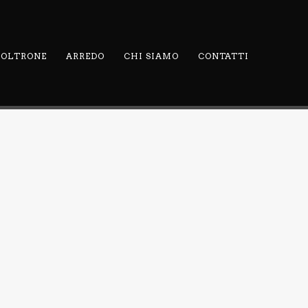
 POLTRONE
ARREDO
CHI SIAMO
CONTATTI
GOLF
COMODINO
CHIC M117
AL
GOLF