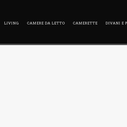
LIVING
CAMERE DA LETTO
CAMERETTE
DIVANI E
RELATED PROJECTS
AL
FEBAL
FEBAL
FEB