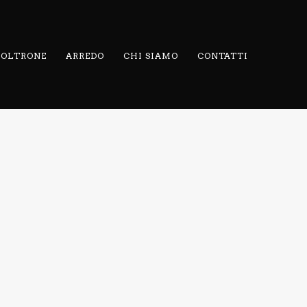
 POLTRONE
ARREDO
CHI SIAMO
CONTATTI
INA
ORIGINA
ORIGINA
TA
SAGOMA
ANTA
AIO
37
PROFILO
NO
ALLUMINIO