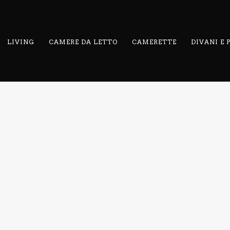
LIVING
CAMERE DA LETTO
CAMERETTE
DIVANI E
RELATED PROJECTS
MODULA
ORIG
ANTA
AN
SQUARE
TEL
ULA
MODULA
LEG