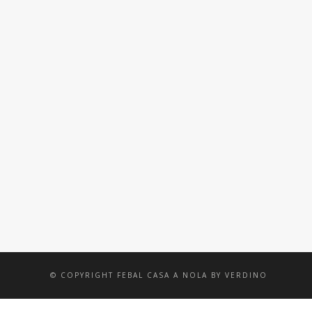
TAVOLO
TAVOLO
TAV
NARCISO
JAIPUR
PER
LIVING / TAVOLI
LIVING / TAVOLI
LIVING /
© COPYRIGHT FEBAL CASA A NOLA BY VERDINO