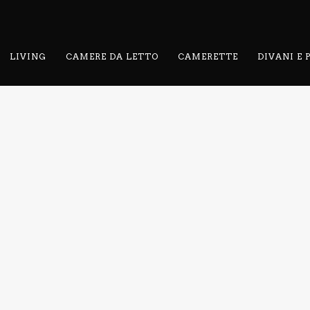
LIVING
CAMERE DA LETTO
CAMERETTE
DIVANI E
RELATED PROJECTS
OLO
TAVOLO
IRA
BLISS
 TAVOLI
LIVING / TAVOLI
SEDIA
SED
NIVES
LO