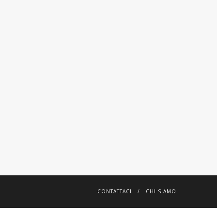
 SEDIE
LIVING / TAVOLI
IA
SEDIA
NEY
TOSCA
 SEDIE
LIVING / SEDIE
CONTATTACI
CHI SIAMO