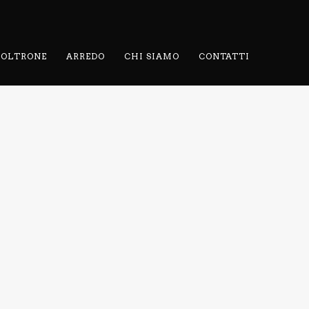
 POLTRONE
ARREDO
CHI SIAMO
CONTATTI
IA
SEDIA DEA
TAVOLO
LA
SANTORINI
LIVING / SEDIE